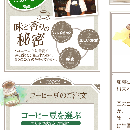
珈琲
出来
豆の
が、
途上
は生