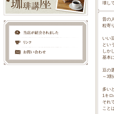
壊し
昔の
粒寄
いい
とい
しか
基本
豆の
～3
多い
1キ
それ
こと