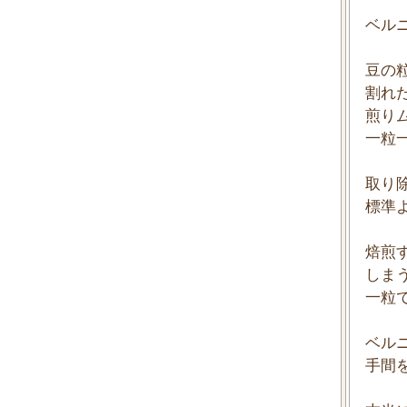
ベル
豆の
割れ
煎り
一粒
取り
標準
焙煎
しま
一粒
ベル
手間