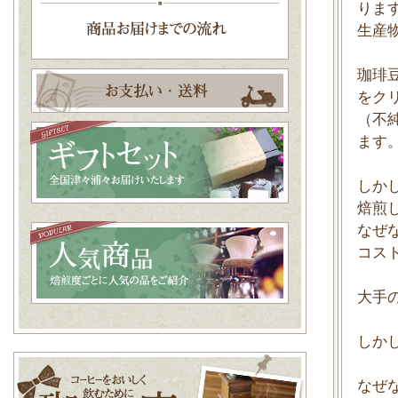
りま
生産
珈琲
をク
（不
ます
しか
焙煎
なぜ
コス
大手
しか
なぜ