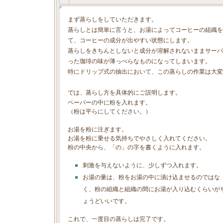
まず蒸らしをしていただきます。
蒸らしとは簡単に言うと、お湯によってコーヒーの組織を
て、コーヒーの成分が出やすい状態にします。
蒸らしをきちんとしないと成分が溶解されないままサーバ
った珈琲の味が薄っぺらなものになってしまいます。
特にドリップ式の抽出において、この蒸らしの作業は大変
では、蒸らし方を具体的にご説明します。
ペーパーの中に粉を入れます。
（粉は平らにしてください。）
お湯を粉に注ぎます。
お湯を粉に乗せる気持ちでやさしく入れてください。
粉の中央から、「の」の字を書くように入れます。
刺激を与えないように、少しずつ入れます。
お湯の量は、粉をお湯の中に漬け込ませるのではな
く、粉の組織と組織の間にお湯が入り込むくらいが
ょうどいいです。
これで、一度目の蒸らしは完了です。