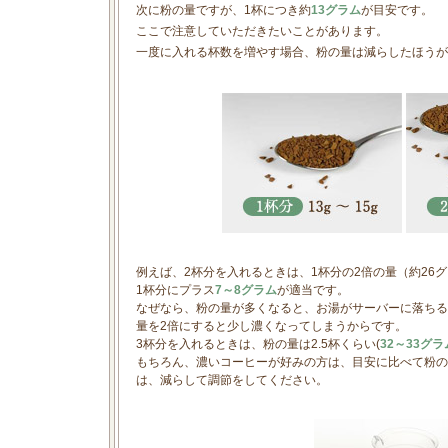
次に粉の量ですが、1杯につき約
13グラム
が目安です。
ここで注意していただきたいことがあります。
一度に入れる杯数を増やす場合、粉の量は減らしたほうが
例えば、2杯分を入れるときは、1杯分の2倍の量（約26
1杯分にプラス
7～8グラム
が適当です。
なぜなら、粉の量が多くなると、お湯がサーバーに落ちる
量を2倍にすると少し濃くなってしまうからです。
3杯分を入れるときは、粉の量は2.5杯くらい(
32～33グラ
もちろん、濃いコーヒーが好みの方は、目安に比べて粉の
は、減らして調節をしてください。