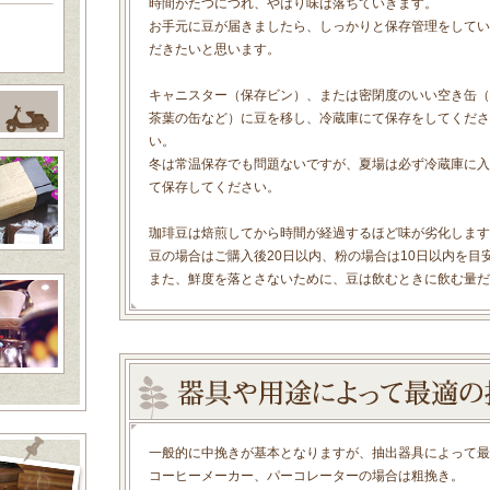
時間がたつにつれ、やはり味は落ちていきます。
お手元に豆が届きましたら、しっかりと保存管理をしてい
だきたいと思います。
キャニスター（保存ビン）、または密閉度のいい空き缶（
茶葉の缶など）に豆を移し、冷蔵庫にて保存をしてくださ
い。
冬は常温保存でも問題ないですが、夏場は必ず冷蔵庫に入
て保存してください。
珈琲豆は焙煎してから時間が経過するほど味が劣化します
豆の場合はご購入後20日以内、粉の場合は10日以内を目
また、鮮度を落とさないために、豆は飲むときに飲む量だ
一般的に中挽きが基本となりますが、抽出器具によって最
コーヒーメーカー、パーコレーターの場合は粗挽き。