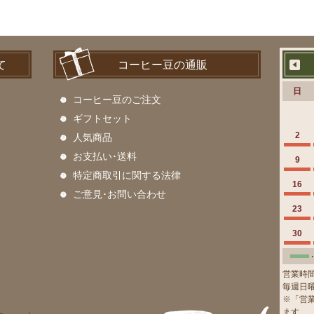
て
コーヒー豆の通販
日
コーヒー豆のご注文
ギフトセット
2
人気商品
お支払い･送料
9
特定商取引に関する法律
16
ご意見･お問い合わせ
23
30
営業時間 
毎週日
※「営
ます